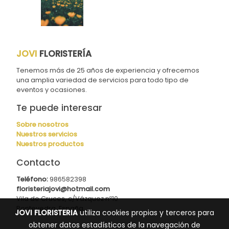
JOVI
FLORISTERÍA
Tenemos más de 25 años de experiencia y ofrecemos
una amplia variedad de servicios para todo tipo de
eventos y ocasiones.
Te puede interesar
Sobre nosotros
Nuestros servicios
Nuestros productos
Contacto
Teléfono:
986582398
floristeriajovi@hotmail.com
Vila de Cruces, c/Vázquez nº10
Pontevedra, España
JOVI FLORISTERIA
utiliza cookies propias y terceros para
obtener datos estadísticos de la navegación de